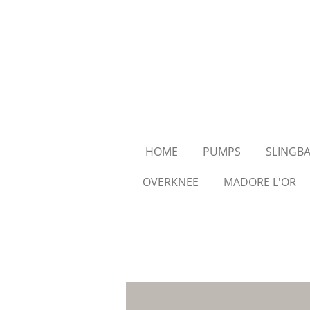
Skip
to
main
content
HOME
PUMPS
SLINGB
OVERKNEE
MADORE L'OR